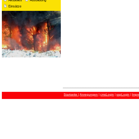
Einsätze
Startseite
Anregungen
cmsLogin
sspLogin
Impr
|
|
|
|