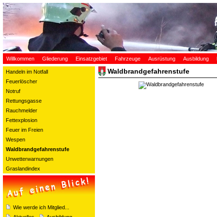
Willkommen
Gliederung
Einsatzgebiet
Fahrzeuge
Ausrüstung
Ausbildung
Waldbrandgefahrenstufe
Handeln im Notfall
Feuerlöscher
Notruf
Rettungsgasse
Rauchmelder
Fettexplosion
Feuer im Freien
Wespen
Waldbrandgefahrenstufe
Unwetterwarnungen
Graslandindex
Wie werde ich Mitglied...
Aktuelles
Ausbildung