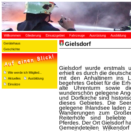
Willkommen
Gliederung
Einsatzgebiet
Fahrzeuge
Ausrüstung
Ausbildung
Gielsdorf
Gerätehaus
Geschichte
Gielsdorf wurde erstmals
erhielt es durch die deutsche
Wie werde ich Mitglied...
mit den Anhaltinern ins L
Aktuelles
Ausbildung
begehrtes Gebiet für die Er
Einsätze
alte Uhrenturm sowie die
wunderschön gelegene Anger
und Dorfkirche sind histori
dieses Gebietes. Die See
gelegene Ihlandsee laden 
Wanderungen zum Großen 
Reiterhöfe sind beliebt
Pferdes. Der Ort Gielsdorf h
Gemeindeteilen Wilkendorf