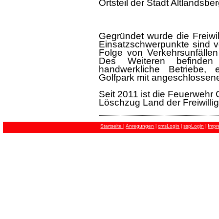
Ortsteil der Stadt Altlandsber
Gegründet wurde die Freiwil
Einsatzschwerpunkte sind vo
Folge von Verkehrsunfälle
Des Weiteren befinden
handwerkliche Betriebe, 
Golfpark mit angeschlossen
Seit 2011 ist die Feuerwehr
Löschzug Land der Freiwilli
Startseite
Anregungen
cmsLogin
sspLogin
Impr
|
|
|
|