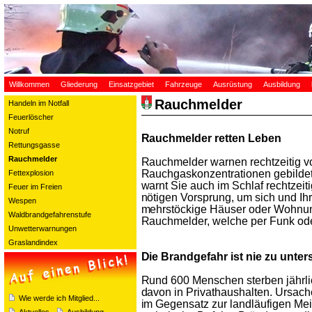
Willkommen
Gliederung
Einsatzgebiet
Fahrzeuge
Ausrüstung
Ausbildung
Rauchmelder
Handeln im Notfall
Feuerlöscher
Notruf
Rauchmelder retten Leben
Rettungsgasse
Rauchmelder
Rauchmelder warnen rechtzeitig vo
Rauchgaskonzentrationen gebilde
Fettexplosion
warnt Sie auch im Schlaf rechtzeit
Feuer im Freien
nötigen Vorsprung, um sich und Ihr
Wespen
mehrstöckige Häuser oder Wohnun
Waldbrandgefahrenstufe
Rauchmelder, welche per Funk ode
Unwetterwarnungen
Graslandindex
Die Brandgefahr ist nie zu unte
Rund 600 Menschen sterben jährli
davon in Privathaushalten. Ursache
Wie werde ich Mitglied...
im Gegensatz zur landläufigen Mein
Aktuelles
Ausbildung