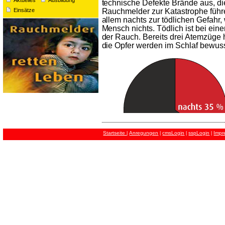
technische Defekte Brände aus, 
Rauchmelder zur Katastrophe führ
Einsätze
allem nachts zur tödlichen Gefahr, 
Mensch nichts. Tödlich ist bei ein
der Rauch. Bereits drei Atemzüge 
die Opfer werden im Schlaf bewuss
Startseite
Anregungen
cmsLogin
sspLogin
Impr
|
|
|
|
Kleine Helfer mit großer Wirkun
Die lebensrettenden Rauchmelder s
unauffällig, leicht zu installieren