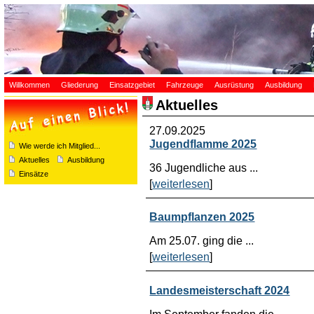
Willkommen
Gliederung
Einsatzgebiet
Fahrzeuge
Ausrüstung
Ausbildung
Aktuelles
27.09.2025
Jugendflamme 2025
Wie werde ich Mitglied...
Aktuelles
Ausbildung
36 Jugendliche aus ...
Einsätze
[
weiterlesen
]
Baumpflanzen 2025
Am 25.07. ging die ...
[
weiterlesen
]
Landesmeisterschaft 2024
Im September fanden die ...