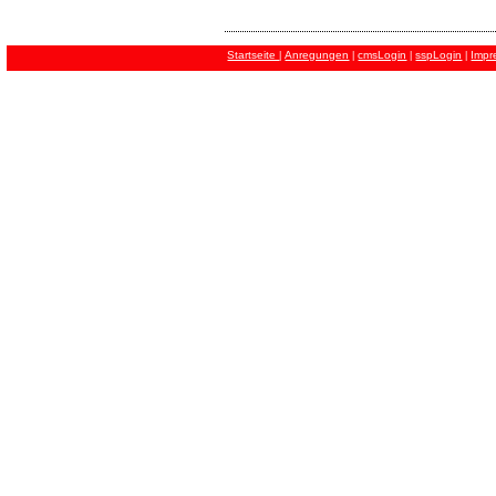
Startseite
Anregungen
cmsLogin
sspLogin
Impr
|
|
|
|