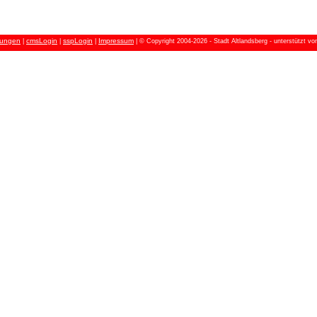
ungen
cmsLogin
sspLogin
Impressum
|
|
|
| © Copyright 2004-2026 - Stadt Altlandsberg - unterstützt v