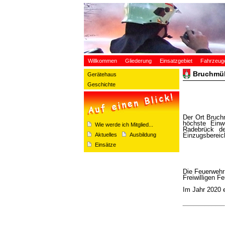
Willkommen
Gliederung
Einsatzgebiet
Fahrzeug
Bruchmü
Gerätehaus
Geschichte
Der Ort Bruch
höchste Einw
Wie werde ich Mitglied...
Radebrück de
Aktuelles
Ausbildung
Einzugsbereic
Einsätze
Die Feuerwehr
Freiwilligen F
Im Jahr 2020 