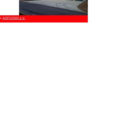
AGFV2000 e.V.
om