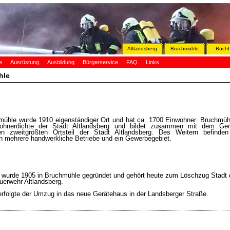
Altlandsberg
Bruchmühle
Buchh
e
Ausrüstung
Ausbildung
Bürgerservice
FAQ
Links
hle
mühle wurde 1910 eigenständiger Ort und hat ca. 1700 Einwohner. Bruchmühl
ohnerdichte der Stadt Altlandsberg und bildet zusammen mit dem Gem
n zweitgrößten Ortsteil der Stadt Altlandsberg. Des Weitern befinde
h mehrere handwerkliche Betriebe und ein Gewerbegebiet.
 wurde 1905 in Bruchmühle gegründet und gehört heute zum Löschzug Stadt 
euerwehr Altlandsberg.
erfolgte der Umzug in das neue Gerätehaus in der Landsberger Straße.