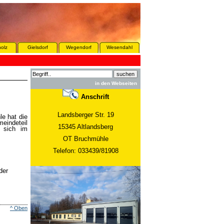
olz
Gielsdorf
Wegendorf
Wesendahl
in den Webseiten
Anschrift
Landsberger Str. 19
e hat die
eindeteil
15345 Altlandsberg
n sich im
OT Bruchmühle
Telefon: 033439/81908
der
^ Oben