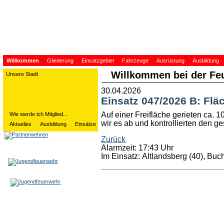
Willkommen
Gliederung
Einsatzgebiet
Fahrzeuge
Ausrüstung
Ausbildung
Willkommen bei der Fe
Unsere Stadt
30.04.2026
Einsatz 047/2026 B: Flä
Auf einer Freifläche gerieten ca. 
Wie werde ich Mitglied...
wir es ab und kontrollierten den g
Aktuelles
Ausbildung
Einsätze
Zurück
Alarmzeit: 17:43 Uhr
Im Einsatz: Altlandsberg (40), Buc