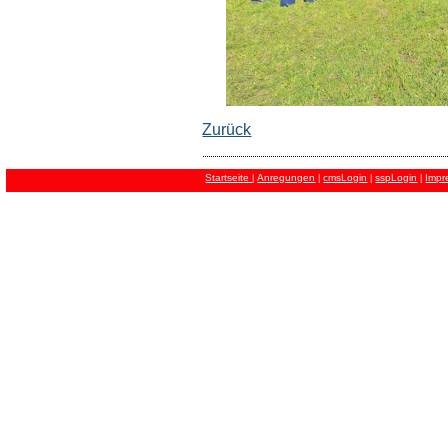
Zurück
Startseite
Anregungen
cmsLogin
sspLogin
Impr
|
|
|
|