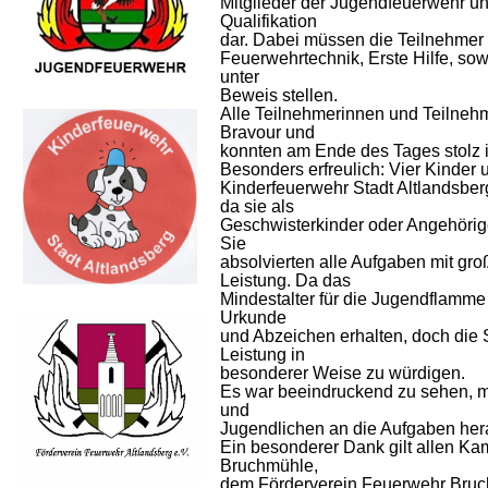
Mitglieder der Jugendfeuerwehr und
Qualifikation
dar. Dabei müssen die Teilnehmer
Feuerwehrtechnik, Erste Hilfe, s
unter
Beweis stellen.
Alle Teilnehmerinnen und Teilnehm
Bravour und
konnten am Ende des Tages stolz
Besonders erfreulich: Vier Kinder 
Kinderfeuerwehr Stadt Altlandsber
da sie als
Geschwisterkinder oder Angehörige
Sie
absolvierten alle Aufgaben mit 
Leistung. Da das
Mindestalter für die Jugendflamme 
Urkunde
und Abzeichen erhalten, doch die S
Leistung in
besonderer Weise zu würdigen.
Es war beeindruckend zu sehen, mit
und
Jugendlichen an die Aufgaben he
Ein besonderer Dank gilt allen 
Bruchmühle,
dem Förderverein Feuerwehr Bruc