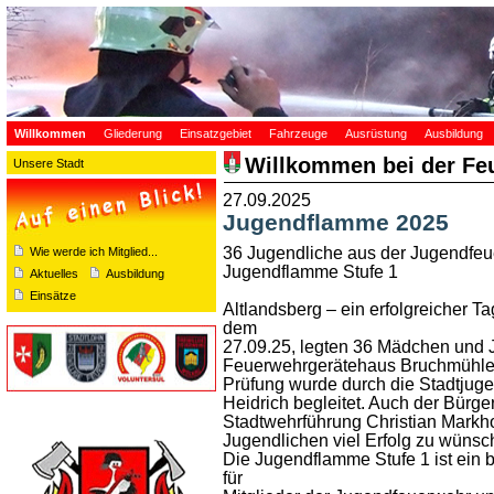
Willkommen
Gliederung
Einsatzgebiet
Fahrzeuge
Ausrüstung
Ausbildung
Willkommen bei der Fe
Unsere Stadt
27.09.2025
Jugendflamme 2025
36 Jugendliche aus der Jugendfeu
Wie werde ich Mitglied...
Jugendflamme Stufe 1
Aktuelles
Ausbildung
Einsätze
Altlandsberg – ein erfolgreicher
dem
27.09.25, legten 36 Mädchen und
Feuerwehrgerätehaus Bruchmühle 
Prüfung wurde durch die Stadtju
Heidrich begleitet. Auch der Bürge
Stadtwehrführung Christian Markh
Jugendlichen viel Erfolg zu wüns
Die Jugendflamme Stufe 1 ist ein 
für